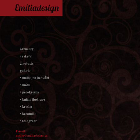
aktuality
výstavy
životopis
galerie
• malba na hedvábí
• móda
• perokresba
• knižní ilustrace
• kresba
• keramika
• fotografie
E-mail:
atelier@emiliadesign.cz
Telefon: